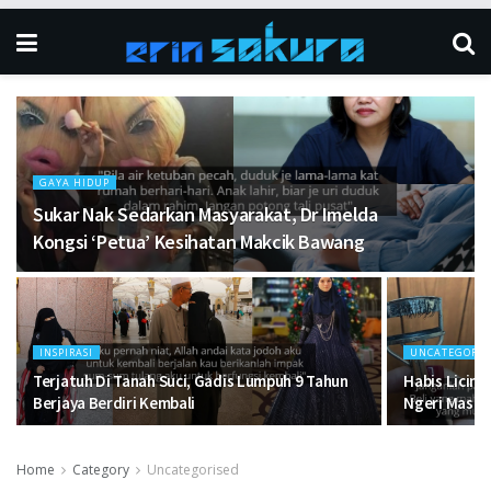
GAYA HIDUP
Sukar Nak Sedarkan Masyarakat, Dr Imelda
Kongsi ‘Petua’ Kesihatan Makcik Bawang
INSPIRASI
UNCATEGORIS
Terjatuh Di Tanah Suci, Gadis Lumpuh 9 Tahun
Habis Licin 
Berjaya Berdiri Kembali
Ngeri Masa 
Home
Category
Uncategorised