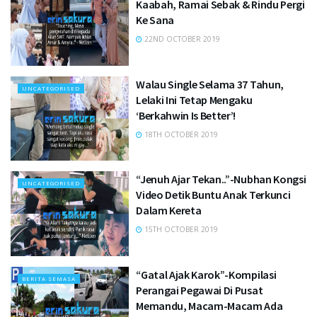
Kaabah, Ramai Sebak & Rindu Pergi
Ke Sana
22ND OCTOBER 2019
Walau Single Selama 37 Tahun,
UNCATEGORISED
Lelaki Ini Tetap Mengaku
‘Berkahwin Is Better’!
18TH OCTOBER 2019
“Jenuh Ajar Tekan..”-Nubhan Kongsi
UNCATEGORISED
Video Detik Buntu Anak Terkunci
Dalam Kereta
15TH OCTOBER 2019
“Gatal Ajak Karok”-Kompilasi
BERITA SEMASA
Perangai Pegawai Di Pusat
Memandu, Macam-Macam Ada