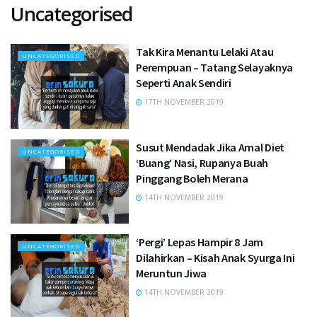
Uncategorised
Tak Kira Menantu Lelaki Atau
UNCATEGORISED
Perempuan – Tatang Selayaknya
Seperti Anak Sendiri
17TH NOVEMBER 2019
Susut Mendadak Jika Amal Diet
UNCATEGORISED
‘Buang’ Nasi, Rupanya Buah
Pinggang Boleh Merana
14TH NOVEMBER 2019
‘Pergi’ Lepas Hampir 8 Jam
UNCATEGORISED
Dilahirkan – Kisah Anak Syurga Ini
Meruntun Jiwa
14TH NOVEMBER 2019