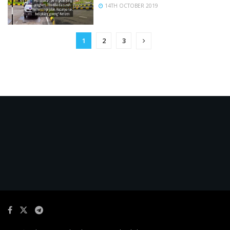
14TH OCTOBER 2019
1
2
3