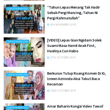
“Tahun Lepas Menang Tak Hadir
UNCATEGORISED
Sebab Pergi Mancing, Tahun Ni
Pergi Rahmatullah”
4TH NOVEMBER 2019
[VIDEO] Lepas Gian Ngidam Solek
UNCATEGORISED
Suami Masa Hamil Anak First,
Hasilnya Cun Habis
27TH OCTOBER 2019
Berkurun Tutup Ruang Komen Di IG,
UNCATEGORISED
Izreen Azminda Akui Takut Baca
Kecaman
23RD OCTOBER 2019
Amar Baharin Kongsi Video Tawaf
UNCATEGORISED