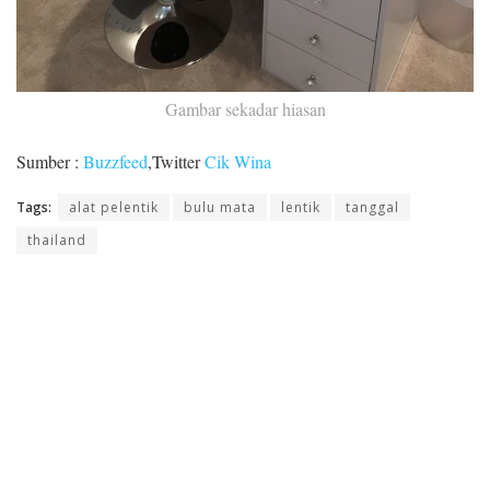
Gambar sekadar hiasan
Sumber :
Buzzfeed
,Twitter
Cik Wina
Tags:
alat pelentik
bulu mata
lentik
tanggal
thailand