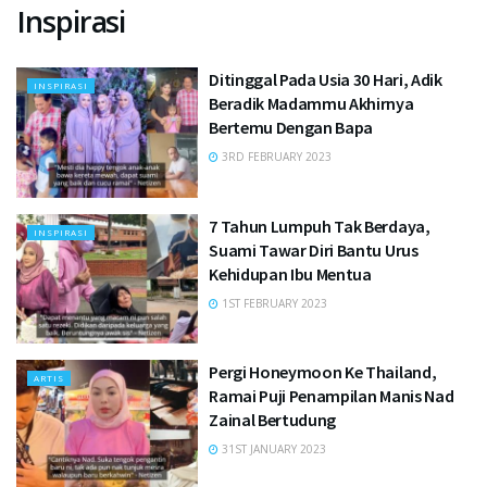
Inspirasi
Ditinggal Pada Usia 30 Hari, Adik
INSPIRASI
Beradik Madammu Akhirnya
Bertemu Dengan Bapa
3RD FEBRUARY 2023
7 Tahun Lumpuh Tak Berdaya,
INSPIRASI
Suami Tawar Diri Bantu Urus
Kehidupan Ibu Mentua
1ST FEBRUARY 2023
Pergi Honeymoon Ke Thailand,
ARTIS
Ramai Puji Penampilan Manis Nad
Zainal Bertudung
31ST JANUARY 2023