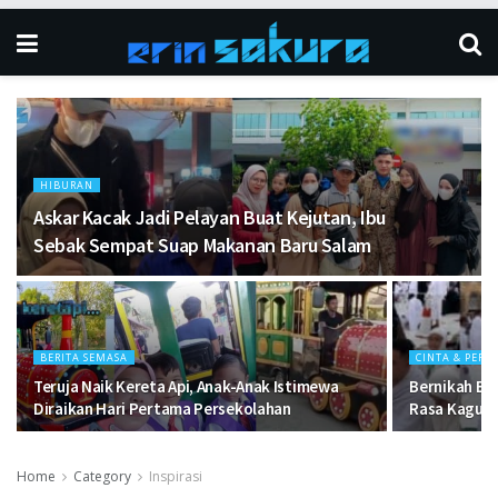
HIBURAN
Askar Kacak Jadi Pelayan Buat Kejutan, Ibu
Sebak Sempat Suap Makanan Baru Salam
BERITA SEMASA
CINTA & PER
Teruja Naik Kereta Api, Anak-Anak Istimewa
Bernikah Be
Diraikan Hari Pertama Persekolahan
Rasa Kagum 
Home
Category
Inspirasi