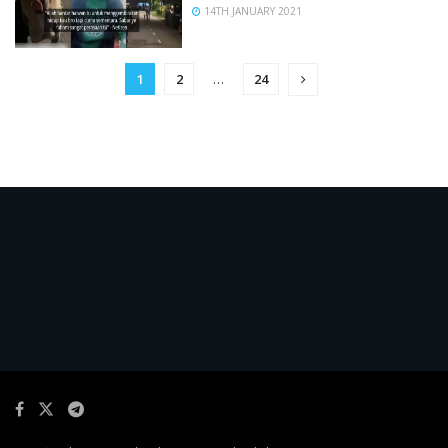
14TH JANUARY 2021
1
2
…
24