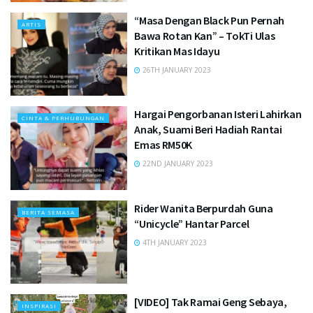
“Masa Dengan Black Pun Pernah
ARTIS
Bawa Rotan Kan” – TokTi Ulas
Kritikan Mas Idayu
26TH JANUARY 2023
Hargai Pengorbanan Isteri Lahirkan
CINTA & PERHUBUNGAN
Anak, Suami Beri Hadiah Rantai
Emas RM50K
22ND JANUARY 2023
Rider Wanita Berpurdah Guna
BERITA SEMASA
“Unicycle” Hantar Parcel
4TH JANUARY 2023
[VIDEO] Tak Ramai Geng Sebaya,
INSPIRASI