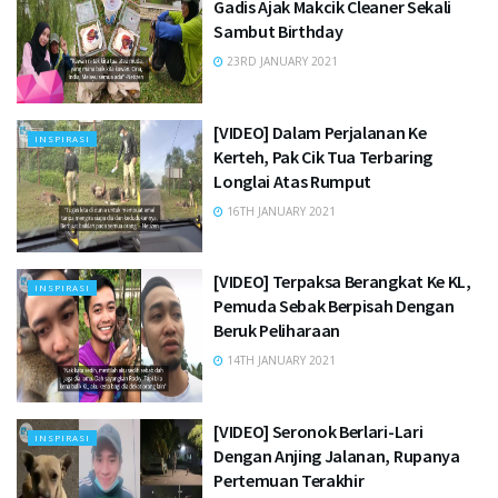
Gadis Ajak Makcik Cleaner Sekali
Sambut Birthday
23RD JANUARY 2021
[VIDEO] Dalam Perjalanan Ke
INSPIRASI
Kerteh, Pak Cik Tua Terbaring
Longlai Atas Rumput
16TH JANUARY 2021
[VIDEO] Terpaksa Berangkat Ke KL,
INSPIRASI
Pemuda Sebak Berpisah Dengan
Beruk Peliharaan
14TH JANUARY 2021
[VIDEO] Seronok Berlari-Lari
INSPIRASI
Dengan Anjing Jalanan, Rupanya
Pertemuan Terakhir