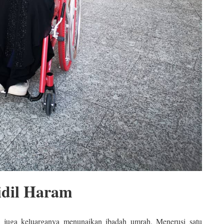
jidil Haram
dan juga keluarganya menunaikan ibadah umrah. Menerusi satu