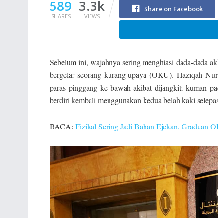
589
3.3k
Share on Facebook
SHARES
VIEWS
Sebelum ini, wajahnya sering menghiasi dada-dada ak
bergelar seorang kurang upaya (OKU). Haziqah Nur
paras pinggang ke bawah akibat dijangkiti kuman pa
berdiri kembali menggunakan kedua belah kaki selepa
BACA:
Fizikal Sering Jadi Bahan Ejekan, Graduan 