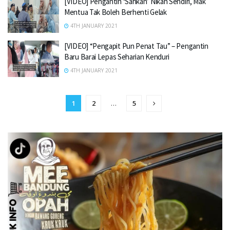
[VIDEO] Pengantin ‘Sahkan’ Nikah Sendiri, Mak
Mentua Tak Boleh Berhenti Gelak
4TH JANUARY 2021
[VIDEO] “Pengapit Pun Penat Tau” – Pengantin
Baru Barai Lepas Seharian Kenduri
4TH JANUARY 2021
1
2
…
5