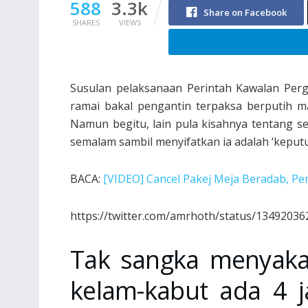
588
3.3k
Share on Facebook
SHARES
VIEWS
Susulan pelaksanaan Perintah Kawalan Perg
ramai bakal pengantin terpaksa berputih m
Namun begitu, lain pula kisahnya tentang s
semalam sambil menyifatkan ia adalah ‘keputu
BACA:
[VIDEO] Cancel Pakej Meja Beradab, P
https://twitter.com/amrhoth/status/1349203
Tak sangka menyakat 
kelam-kabut ada 4 j