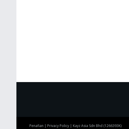
Penafian
|
Privacy Policy
| Kayz Asia Sdn Bhd (1266393K)