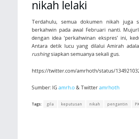
nikah lelaki
Terdahulu, semua dokumen nikah juga s
berkahwin pada awal Februari nanti. Mujur
dengan idea ‘perkahwinan ekspres’ ini, ke
Antara detik lucu yang dilalui Amirah adala
rushing
siapkan semuanya sekali gus.
https://twitter.com/amrhoth/status/1349210
Sumber: IG
amrh.o
& Twitter
amrhoth
Tags:
gila
keputusan
nikah
pengantin
P