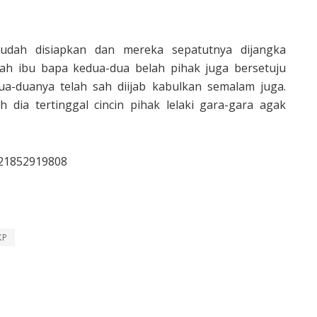
udah disiapkan dan mereka sepatutnya dijangka
lah ibu bapa kedua-dua belah pihak juga bersetuju
dua-duanya telah sah diijab kabulkan semalam juga.
h dia tertinggal cincin pihak lelaki gara-gara agak
321852919808
KP