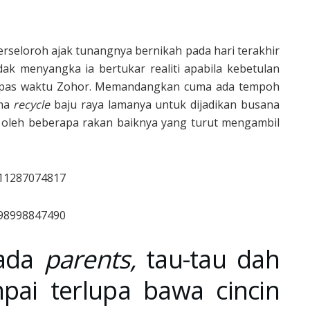
berseloroh ajak tunangnya bernikah pada hari terakhir
dak menyangka ia bertukar realiti apabila kebetulan
epas waktu Zohor. Memandangkan cuma ada tempoh
uma
recycle
baju raya lamanya untuk dijadikan busana
u oleh beberapa rakan baiknya yang turut mengambil
911287074817
198998847490
pada
parents,
tau-tau dah
ai terlupa bawa cincin