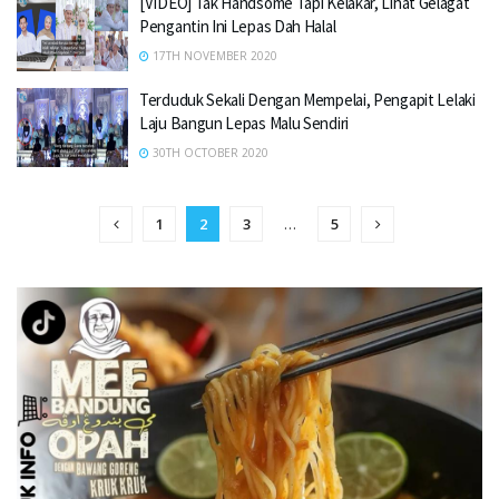
[VIDEO] Tak Handsome Tapi Kelakar, Lihat Gelagat
Pengantin Ini Lepas Dah Halal
17TH NOVEMBER 2020
Terduduk Sekali Dengan Mempelai, Pengapit Lelaki
Laju Bangun Lepas Malu Sendiri
30TH OCTOBER 2020
1
2
3
…
5