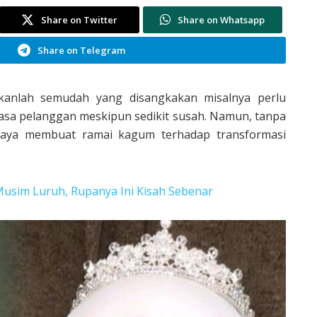
Share on Twitter
Share on Whatsapp
Share on Telegram
kanlah semudah yang disangkakan misalnya perlu
asa pelanggan meskipun sedikit susah. Namun, tanpa
rjaya membuat ramai kagum terhadap transformasi
Musim Luruh, Rupanya Ini Kisah Sebenar