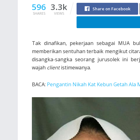
596
3.3k
Share on Facebook
SHARES
VIEWS
Tak dinafikan, pekerjaan sebagai MUA bu
memberikan sentuhan terbaik mengikut citar
disangka-sangka seorang jurusolek ini be
wajah
client
istimewanya.
BACA:
Pengantin Nikah Kat Kebun Getah Ala 