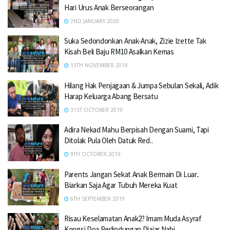
Hari Urus Anak Berseorangan
2ND JANUARY 2020
Suka Sedondonkan Anak-Anak, Zizie Izette Tak
Kisah Beli Baju RM10 Asalkan Kemas
13TH NOVEMBER 2019
Hilang Hak Penjagaan & Jumpa Sebulan Sekali, Adik
Harap Keluarga Abang Bersatu
31ST OCTOBER 2019
Adira Nekad Mahu Berpisah Dengan Suami, Tapi
Ditolak Pula Oleh Datuk Red..
9TH OCTOBER 2019
Parents Jangan Sekat Anak Bermain Di Luar..
Biarkan Saja Agar Tubuh Mereka Kuat
6TH SEPTEMBER 2019
Risau Keselamatan Anak2? Imam Muda Asyraf
Kongsi Doa Perlindungan Diajar Nabi