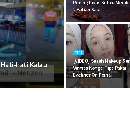
Pening Lipas Selalu Memb
2 Bahan Saja
TIPS
[VIDEO] Susah Makeup Send
Hati-hati Kalau
Wanita Kongsi Tips Pakai
Eyeliner On Point