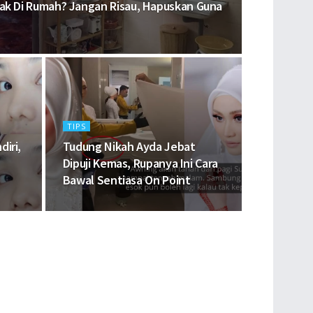
iak Di Rumah? Jangan Risau, Hapuskan Guna
TIPS
iri,
Tudung Nikah Ayda Jebat
Dipuji Kemas, Rupanya Ini Cara
Bawal Sentiasa On Point