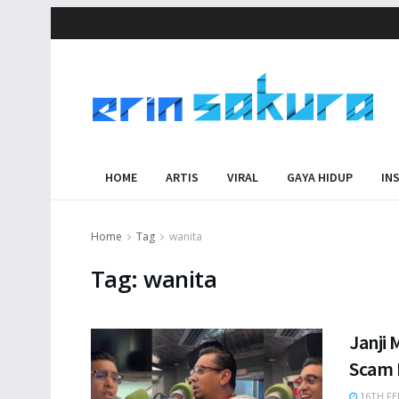
HOME
ARTIS
VIRAL
GAYA HIDUP
IN
Home
Tag
wanita
Tag:
wanita
Janji
Scam 
16TH FE