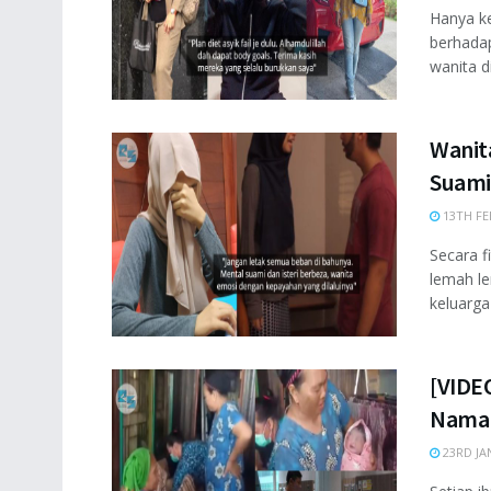
Hanya ke
berhada
wanita di
Wanit
Suami
13TH FE
Secara f
lemah le
keluarga
[VIDE
Namak
23RD JA