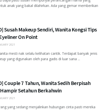
ibu bapa pasti sudah mempunyai perancangan nama yang
ntuk anak yang bakal dilahirkan. Ada yang gemar memberikan
] Susah Makeup Sendiri, Wanita Kongsi Tips
Eyeliner On Point
NUARY 2021
anita mesti nak selalu kelihatan cantik. Terdapat banyak jenis
eup yang digunakan oleh para gadis di luar sana ...
O] Couple 7 Tahun, Wanita Sedih Berpisah
 Hampir Setahun Berkahwin
NUARY 2021
rang yang sedang menjalinkan hubungan cinta pasti mereka