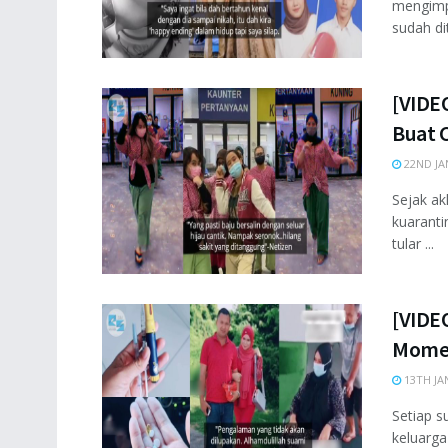
mengimpi
sudah dit
[VIDE
Buat 
22ND JA
Sejak ak
kuaranti
tular ...
[VIDEO
Momen
13TH JA
Setiap s
keluarg