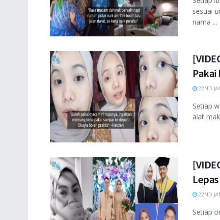
Setiap 
sesuai u
nama ...
[VIDEO
Pakai 
22ND JA
Setiap w
alat mak
[VIDE
Lepas
22ND JA
Setiap o