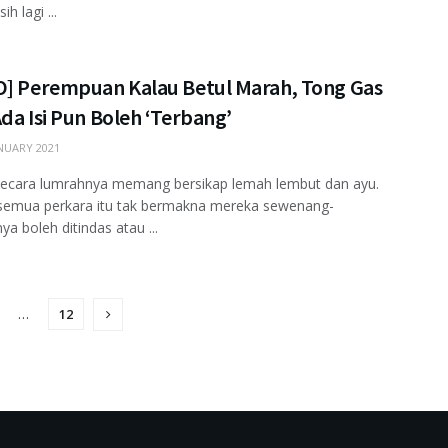
h lagi ...
O] Perempuan Kalau Betul Marah, Tong Gas
da Isi Pun Boleh ‘Terbang’
NUARY 2021
secara lumrahnya memang bersikap lemah lembut dan ayu.
emua perkara itu tak bermakna mereka sewenang-
a boleh ditindas atau ...
…
12