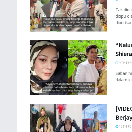
Tak dina
ditipu o
diberikan 
“Nalur
Shier
9TH FEB
Saban ha
dalam kal
[VIDE
Berja
13TH FE