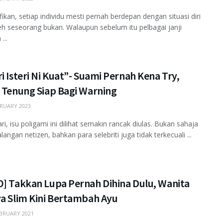
fikan, setiap individu mesti pernah berdepan dengan situasi diri
leh seseorang bukan. Walaupun sebelum itu pelbagai janji
...
i Isteri Ni Kuat”- Suami Pernah Kena Try,
a Tenung Siap Bagi Warning
RUARY 2023
ri, isu poligami ini dilihat semakin rancak diulas. Bukan sahaja
angan netizen, bahkan para selebriti juga tidak terkecuali ...
O] Takkan Lupa Pernah Dihina Dulu, Wanita
ya Slim Kini Bertambah Ayu
BRUARY 2021