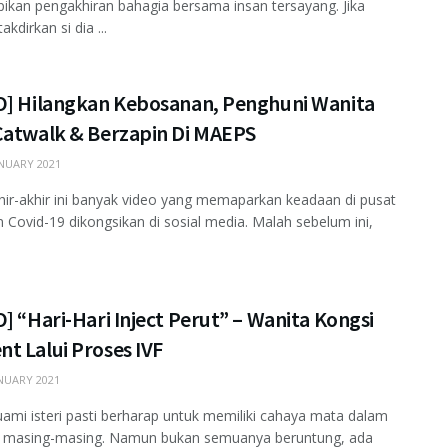
kan pengakhiran bahagia bersama insan tersayang. Jika
akdirkan si dia ...
O] Hilangkan Kebosanan, Penghuni Wanita
Catwalk & Berzapin Di MAEPS
NUARY 2021
hir-akhir ini banyak video yang memaparkan keadaan di pusat
n Covid-19 dikongsikan di sosial media. Malah sebelum ini,
] “Hari-Hari Inject Perut” – Wanita Kongsi
t Lalui Proses IVF
NUARY 2021
uami isteri pasti berharap untuk memiliki cahaya mata dalam
a masing-masing. Namun bukan semuanya beruntung, ada