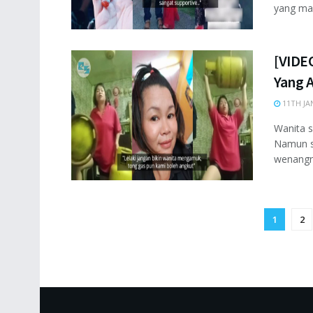
yang masi
[VIDE
Yang A
11TH JA
Wanita 
Namun s
wenangny
1
2