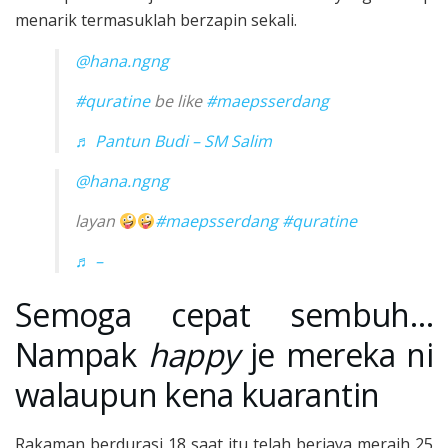
menarik termasuklah berzapin sekali.
@hana.ngng
#quratine
be like
#maepsserdang
♬ Pantun Budi – SM Salim
@hana.ngng
layan
#maepsserdang
#quratine
♬ –
Semoga cepat sembuh…
Nampak
happy
je mereka ni
walaupun kena kuarantin
Rakaman berdurasi 18 saat itu telah berjaya meraih 25