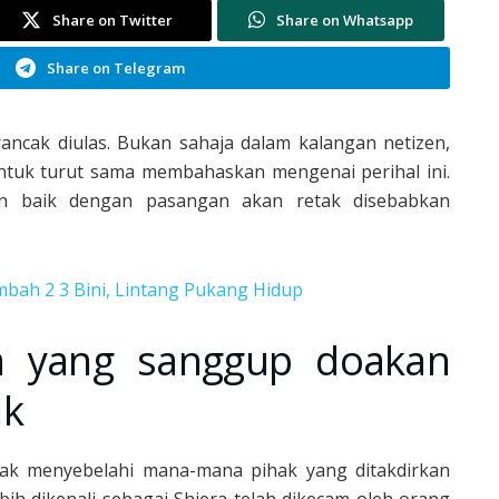
Share on Twitter
Share on Whatsapp
Share on Telegram
 rancak diulas. Bukan sahaja dalam kalangan netizen,
 untuk turut sama membahaskan mengenai perihal ini.
an baik dengan pasangan akan retak disebabkan
ambah 2 3 Bini, Lintang Pukang Hidup
a yang sanggup doakan
uk
tidak menyebelahi mana-mana pihak yang ditakdirkan
bih dikenali sebagai Shiera telah dikecam oleh orang