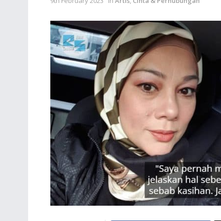
9th February 2023
in
Artis
,
Cinta & Perhubungan