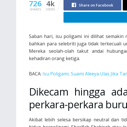
726
4k
Share on Facebook
SHARES
VIEWS
Saban hari, isu poligami ini dilihat semakin
bahkan para selebriti juga tidak terkecuali
Mereka seolah-olah takut andai hubung
kehadiran orang ketiga.
BACA:
Isu Poligami, Suami Aleeya Ulas Jika T
Dikecam hingga ad
perkara-perkara bur
Akibat lebih selesa bersikap neutral dan 
hidup berpoligami, Sharifah Shahirah atau le