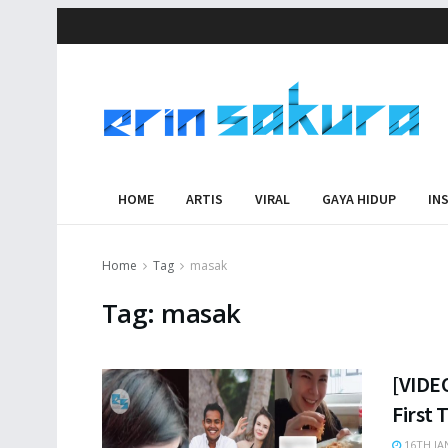
HOME
ARTIS
VIRAL
GAYA HIDUP
IN
Home
Tag
masak
Tag:
masak
[VIDEO
First
16TH JA