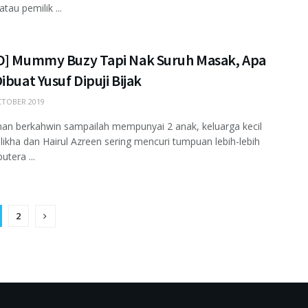
atau pemilik ...
O] Mummy Buzy Tapi Nak Suruh Masak, Apa
ibuat Yusuf Dipuji Bijak
TOBER 2019
an berkahwin sampailah mempunyai 2 anak, keluarga kecil
likha dan Hairul Azreen sering mencuri tumpuan lebih-lebih
utera ...
2