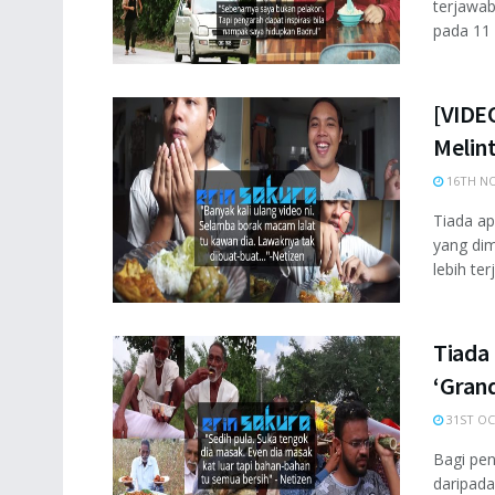
terjawab
pada 11 
[VIDE
Melint
16TH NO
Tiada a
yang dim
lebih terj
Tiada
‘Grand
31ST OC
Bagi pe
daripada