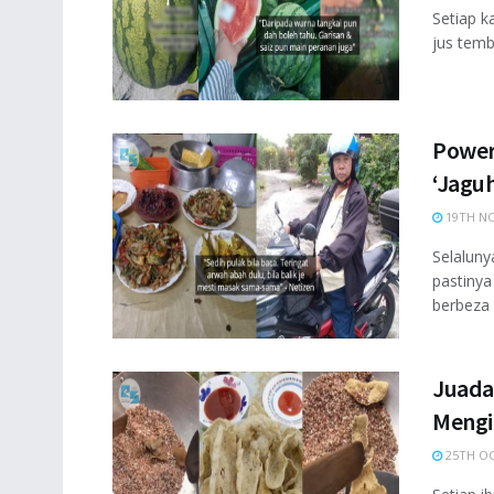
Setiap k
jus temb
Power
‘Jaguh
19TH NO
Selaluny
pastinya
berbeza b
Juada
Mengi
25TH OC