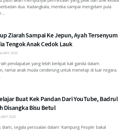
bu pasti akan mempunyai permintaan yang pelik dan unik ketika
berbadan dua. Kadangkala, mereka sampai mengidam pula
...
up Ziarah Sampai Ke Jepun, Ayah Tersenyum
ia Tengok Anak Cedok Lauk
NUARY 2020
aih pendapatan yang lebih berlipat kali ganda dalam
n, ramai anak muda cenderung untuk menetap di luar negara.
.
elajar Buat Kek Pandan Dari YouTube, Badrul
h Disangka Bisu Betul
UARY 2020
 diam, segala persoalan dalam 'Kampung People' bakal