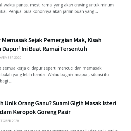
ali waktu panas, mesti ramai yang akan craving untuk minum
ikai. Penjual pula kononnya akan jamin buah yang ...
 Memasak Sejak Pemergian Mak, Kisah
 Dapur’ Ini Buat Ramai Tersentuh
VEMBER 2020
a semua kerja di dapur seperti mencuci dan memasak
 ibulah yang lebih handal. Walau bagaimanapun, situasi itu
agi ...
h Unik Orang Ganu? Suami Gigih Masak Isteri
dam Keropok Goreng Pasir
TOBER 2020