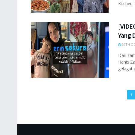
Kitchen' 
[VIDE
Yang D
29TH OC
Dari zam
Hanis Za
gelagat p
1