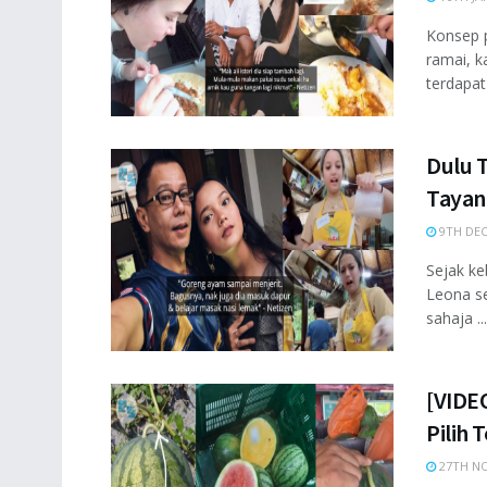
Konsep p
ramai, k
terdapat 
Dulu T
Tayan
9TH DEC
Sejak ke
Leona se
sahaja ...
[VIDEO
Pilih
27TH NO