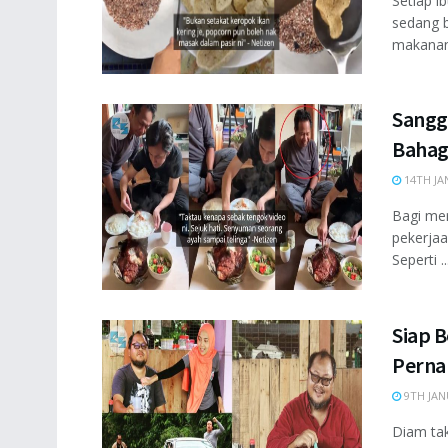
Setiap i
sedang 
makanan 
Sangg
Bahag
14TH JA
Bagi mer
pekerjaa
Seperti ..
Siap B
Perna
9TH JAN
Diam tak