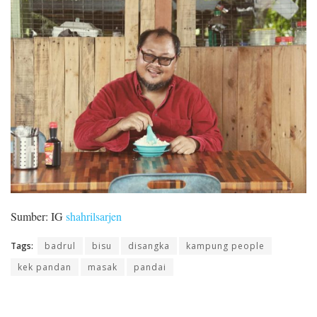
Sumber: IG
shahrilsarjen
Tags:
badrul
bisu
disangka
kampung people
kek pandan
masak
pandai