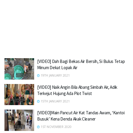
[VIDEO] Dah Bagi Bekas Air Bersih, Si Bulus Tetap
Minum Dekat Lopak Air
19TH JANUARY 2021
[VIDEO] Naik Angin Bila Abang Simbah Air, Adik
Terkejut Hujung Ada Plot Twist
15TH JANUARY 2021
[VIDEO]Main Pancut Air Kat Tandas Awam, ‘Kantoi
Busuk’ Kena Denda Akak Cleaner
1ST NOVEMBER 2020