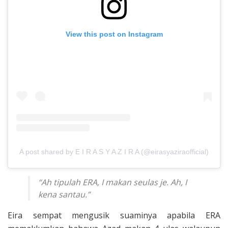
View this post on Instagram
A post shared by E I R A S Y A Z I R A (@eirasyaziraofficial)
“Ah tipulah ERA, I makan seulas je. Ah, I
kena santau.”
Eira sempat mengusik suaminya apabila ERA