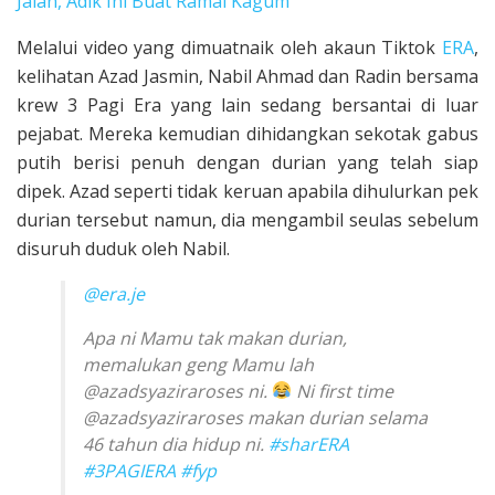
Jalan, Adik Ini Buat Ramai Kagum
Melalui video yang dimuatnaik oleh akaun Tiktok
ERA
,
kelihatan Azad Jasmin, Nabil Ahmad dan Radin bersama
krew 3 Pagi Era yang lain sedang bersantai di luar
pejabat. Mereka kemudian dihidangkan sekotak gabus
putih berisi penuh dengan durian yang telah siap
dipek. Azad seperti tidak keruan apabila dihulurkan pek
durian tersebut namun, dia mengambil seulas sebelum
disuruh duduk oleh Nabil.
@era.je
Apa ni Mamu tak makan durian,
memalukan geng Mamu lah
@azadsyaziraroses ni.
Ni first time
@azadsyaziraroses makan durian selama
46 tahun dia hidup ni.
#sharERA
#3PAGIERA
#fyp