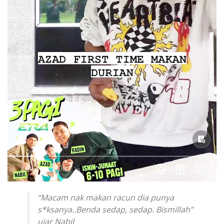
“Macam nak makan racun dia punya
s*ksanya..Benda sedap, sedap. Bismillah”
ujar Nabil