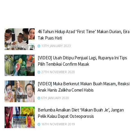
46 Tahun Hidup Azad ‘First Time’ Makan Durian, Eira
Tak Puas Hati
13TH JANUARY 2023
[VIDEO] Usah Ditipu Penjual Lagi, Rupanya Ini Tips
Pilih Tembikai Confirm Masak
27TH NOVEMBER 2020
[VIDEO] Muka Berkerut Makan Buah Masam, Reaksi
Anak Hanis Zalikha Comel Habis
6TH JANUARY 2020
Berlumba Amalkan Diet ‘Makan Buah Je’, Jangan
Pelik Kalau Dapat Osteoporosis
16TH NOVEMBER 2019