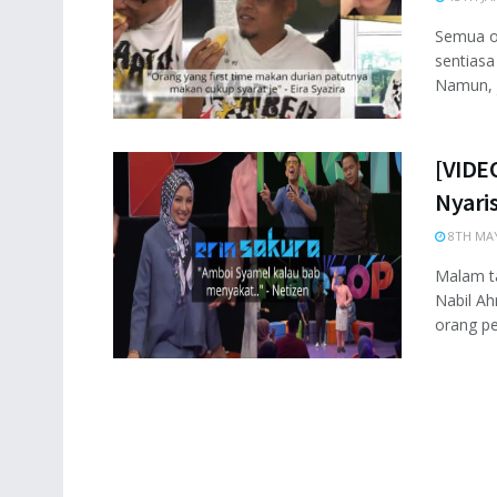
Semua or
sentiasa
Namun, j
[VIDE
Nyaris
8TH MAY
Malam t
Nabil A
orang pen