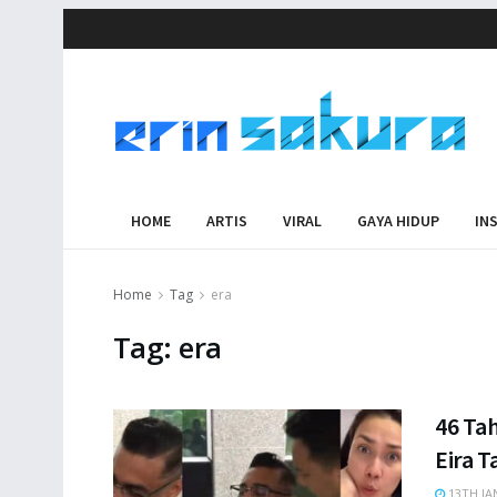
HOME
ARTIS
VIRAL
GAYA HIDUP
IN
Home
Tag
era
Tag:
era
46 Tah
Eira T
13TH JA