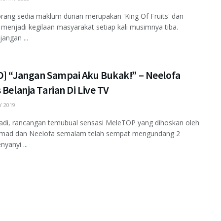
ang sedia maklum durian merupakan 'King Of Fruits' dan
 menjadi kegilaan masyarakat setiap kali musimnya tiba.
angan ...
O] “Jangan Sampai Aku Bukak!” – Neelofa
 Belanja Tarian Di Live TV
 2019
adi, rancangan temubual sensasi MeleTOP yang dihoskan oleh
hmad dan Neelofa semalam telah sempat mengundang 2
yanyi ...