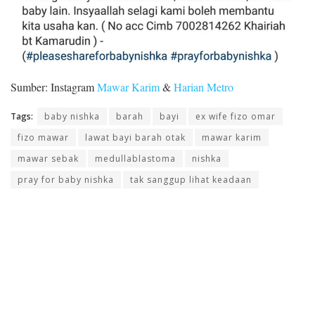
Sumber: Instagram
Mawar Karim
&
Harian Metro
Tags:
baby nishka
barah
bayi
ex wife fizo omar
fizo mawar
lawat bayi barah otak
mawar karim
mawar sebak
medullablastoma
nishka
pray for baby nishka
tak sanggup lihat keadaan