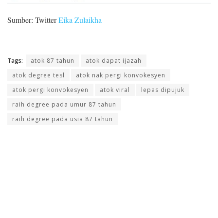
Sumber: Twitter
Eika Zulaikha
Tags:
atok 87 tahun
atok dapat ijazah
atok degree tesl
atok nak pergi konvokesyen
atok pergi konvokesyen
atok viral
lepas dipujuk
raih degree pada umur 87 tahun
raih degree pada usia 87 tahun