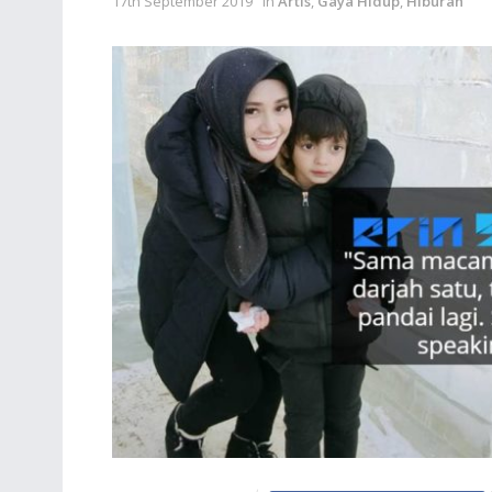
17th September 2019
in
Artis
,
Gaya Hidup
,
Hiburan