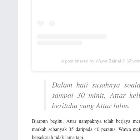
A post shared by Wawa Zainal ®️ (@w4
Dalam hati susahnya soala
sampai 30 minit, Attar ke
beritahu yang Attar lulus.
Biarpun begitu, Attar nampaknya telah berjaya me
markah sebanyak 35 daripada 40 peratus, Wawa melu
bersekolah tidak lama lagi.