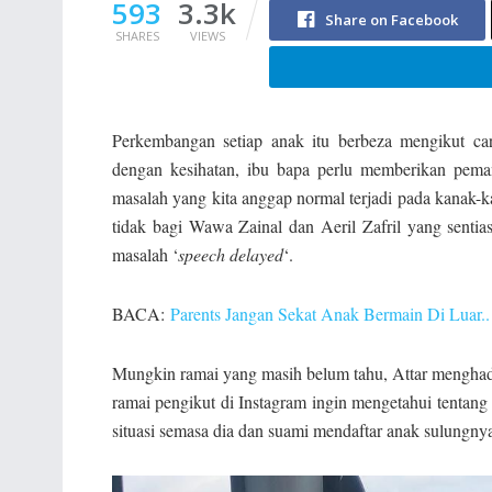
593
3.3k
Share on Facebook
SHARES
VIEWS
Perkembangan setiap anak itu berbeza mengikut car
dengan kesihatan, ibu bapa perlu memberikan pem
masalah yang kita anggap normal terjadi pada kanak
tidak bagi Wawa Zainal dan Aeril Zafril yang sen
masalah ‘
speech delayed
‘.
BACA:
Parents Jangan Sekat Anak Bermain Di Luar.
Mungkin ramai yang masih belum tahu, Attar menghadap
ramai pengikut di Instagram ingin mengetahui tentan
situasi semasa dia dan suami mendaftar anak sulungny