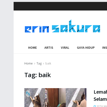
HOME
ARTIS
VIRAL
GAYA HIDUP
IN
Home
Tag
baik
Tag:
baik
Lemah
Selam
10TH MA