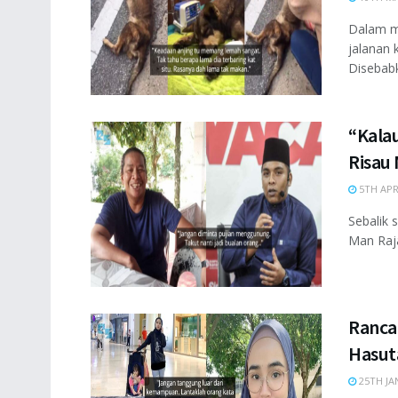
Dalam m
jalanan 
Disebabk
“Kala
Risau
5TH APR
Sebalik s
Man Raja
Ranca
Hasut
25TH JA