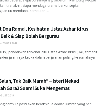
rbaki beberapa episod sahaja lagi sebelum 'Kampung People'
an tirai akhir, siapa menduga drama berkonsepkan
gaan itu mendapat sambutan ...
t Doa Ramai, Kesihatan Ustaz Azhar Idrus
 Baik & Siap Boleh Bergurau
VEMBER 2019
u ini, pendakwah terkenal iaitu Ustaz Azhar Idrus (UAI) terbabit
siden jalan raya ketika dalam perjalanan pulang ke rumahnya
Salah, Tak Baik Marah” – Isteri Nekad
sah Gara2 Suami Suka Mengemas
GUST 2019
ang bermula pasti akan berakhir. Ia adalah lumrah yang perlu