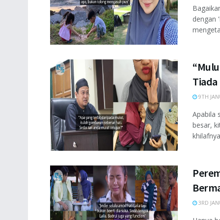
Bagaikan
dengan '
mengetah
“Mulu
Tiada 
9TH JAN
Apabila 
besar, k
khilafnya
Perem
Berma
3RD JAN