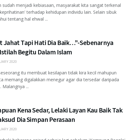
 sudah menjadi kebiasaan, masyarakat kita sangat terkenal
keprihatinan' terhadap kehidupan individu lain. Selain sibuk
ui tentang hal ehwal ...
t Jahat Tapi Hati Dia Baik…”-Sebenarnya
Istilah Begitu Dalam Islam
UARY 2020
seseorang itu membuat kesilapan tidak kira kecil mahupun
ita memang digalakkan menegur agar dia tersedar daripada
. Malangnya ...
puan Kena Sedar, Lelaki Layan Kau Baik Tak
ksud Dia Simpan Perasaan
UARY 2020