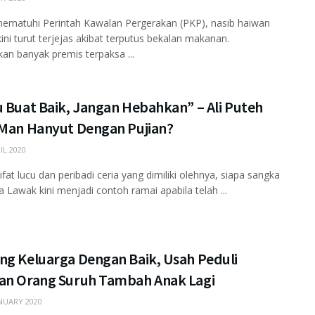
ematuhi Perintah Kawalan Pergerakan (PKP), nasib haiwan
kini turut terjejas akibat terputus bekalan makanan.
an banyak premis terpaksa ...
u Buat Baik, Jangan Hebahkan” – Ali Puteh
 Man Hanyut Dengan Pujian?
IL 2020
ifat lucu dan peribadi ceria yang dimiliki olehnya, siapa sangka
 Lawak kini menjadi contoh ramai apabila telah ...
ng Keluarga Dengan Baik, Usah Peduli
an Orang Suruh Tambah Anak Lagi
NUARY 2020