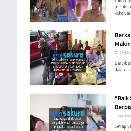
Hanya be
melabuhk
kekeluar
Berka
Makin
10TH NO
Baru-bar
dalam in
...
“Baik 
Berpi
26TH AU
Setiap y