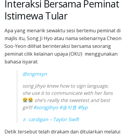
Interaksi Bersama Peminat
Istimewa Tular
Apa yang menarik sewaktu sesi bertemu peminat di
majlis itu, Song Ji Hyo atau nama sebenarnya Cheon
Soo-Yeon dilihat berinteraksi bersama seorang
peminat cilik kelainan upaya (OKU) menggunakan
bahasa isyarat.
@sngmsyn
song jihyo knew how to sign language,
she use it to communicate with her fans
she’s really the sweetest and best
girl!!
#songjihyo
#송지효
#fyp
♬ cardigan – Taylor Swift
Detik tersebut telah dirakam dan ditularkan melalui