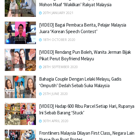
Mohon Maaf ‘Wakilkan’ Rakyat Malaysia
20TH JANUARY 2021
[VIDEO] Bagai Pembaca Berita, Pelajar Malaysia
Juara ‘Korean Speech Contest’
18TH OCTOBER 2020
[VIDEO] Rendang Pun Boleh, Wanita Jerman Bijak
Pikat Perut Boyfriend Melayu
28TH SEPTEMBER 2020
Bahagia Couple Dengan Lelaki Melayu, Gadis
‘Omputih’ Dedah Sebab Suka Malaysia
25TH JUNE 2020
[VIDEO] Hadap 600 Ribu Parcel Setiap Hari, Rupanya
Ini Sebab Barang ‘Stuck’
30TH APRIL 2020
Frontliners Malaysia Dilayan First Class, Negara Lain
Nurse Pun Buat Protes