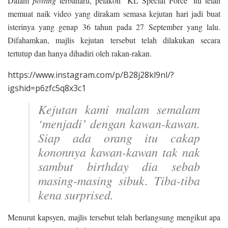
Dalam
posting
terbaharu, pelakon ‘KL Special Force’ itu telah
memuat naik video yang dirakam semasa kejutan hari jadi buat
isterinya yang genap 36 tahun pada 27 September yang lalu.
Difahamkan, majlis kejutan tersebut telah dilakukan secara
tertutup dan hanya dihadiri oleh rakan-rakan.
https://www.instagram.com/p/B28j28kl9nl/?
igshid=p6zfc5q8x3c1
Kejutan kami malam semalam
‘menjadi’ dengan kawan-kawan.
Siap ada orang itu cakap
kononnya kawan-kawan tak nak
sambut birthday dia sebab
masing-masing sibuk. Tiba-tiba
kena
surprised
.
Menurut kapsyen, majlis tersebut telah berlangsung mengikut apa