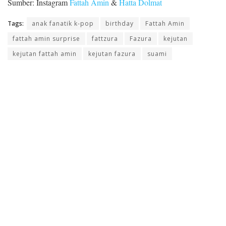
Sumber: Instagram
Fattah Amin
&
Hatta Dolmat
Tags:
anak fanatik k-pop
birthday
Fattah Amin
fattah amin surprise
fattzura
Fazura
kejutan
kejutan fattah amin
kejutan fazura
suami