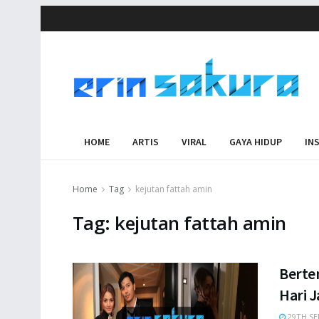
HOME
ARTIS
VIRAL
GAYA HIDUP
IN
Home
Tag
kejutan fattah amin
Tag:
kejutan fattah amin
Berte
Hari J
29TH SE