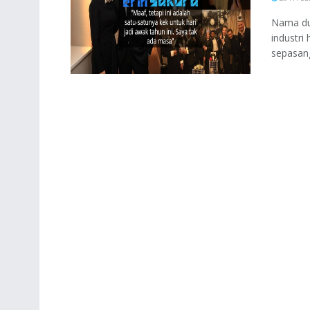
Nama dua
industri
sepasang