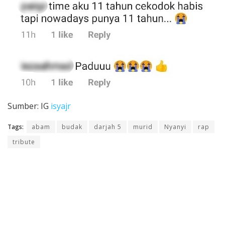
Sumber: IG
isyajr
Tags:
abam
budak
darjah 5
murid
Nyanyi
rap
tribute