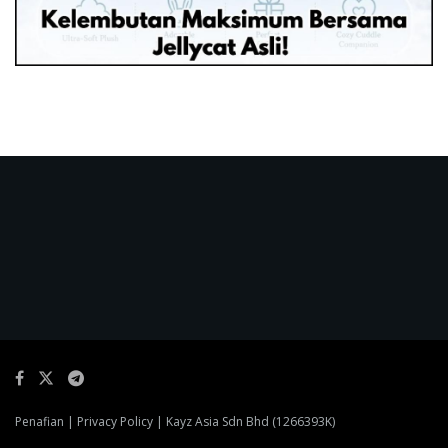
Penafian
|
Privacy Policy
| Kayz Asia Sdn Bhd (1266393K)