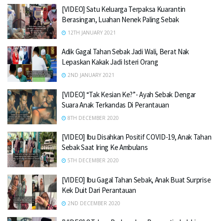
[VIDEO] Satu Keluarga Terpaksa Kuarantin
Berasingan, Luahan Nenek Paling Sebak
12TH JANUARY 2021
Adik Gagal Tahan Sebak Jadi Wali, Berat Nak
Lepaskan Kakak Jadi Isteri Orang
2ND JANUARY 2021
[VIDEO] “Tak Kesian Ke?”- Ayah Sebak Dengar
Suara Anak Terkandas Di Perantauan
8TH DECEMBER 2020
[VIDEO] Ibu Disahkan Positif COVID-19, Anak Tahan
Sebak Saat Iring Ke Ambulans
5TH DECEMBER 2020
[VIDEO] Ibu Gagal Tahan Sebak, Anak Buat Surprise
Kek Duit Dari Perantauan
2ND DECEMBER 2020