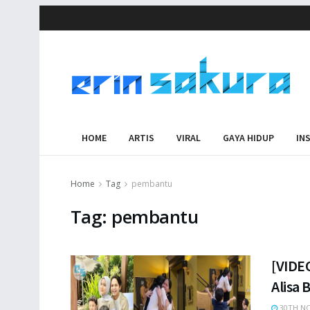
HOME
ARTIS
VIRAL
GAYA HIDUP
IN
Home
Tag
pembantu
Tag:
pembantu
[VIDEO
Alisa 
30TH NO