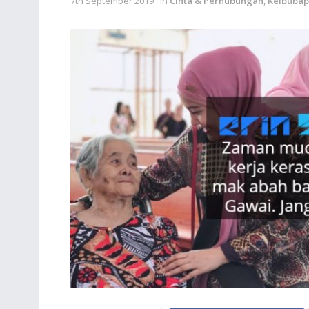
7th September 2019
in
Cinta & Perhubungan
,
Keibuba