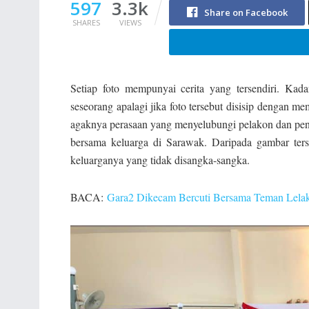
597
3.3k
Share on Facebook
SHARES
VIEWS
Setiap foto mempunyai cerita yang tersendiri. Kad
seseorang apalagi jika foto tersebut disisip dengan m
agaknya perasaan yang menyelubungi pelakon dan pe
bersama keluarga di Sarawak. Daripada gambar terse
keluarganya yang tidak disangka-sangka.
BACA:
Gara2 Dikecam Bercuti Bersama Teman Lelaki,