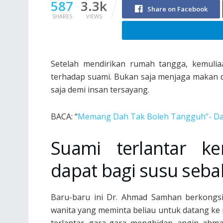
587
3.3k
Share on Facebook
SHARES
VIEWS
Setelah mendirikan rumah tangga, kemulia
terhadap suami. Bukan saja menjaga makan 
saja demi insan tersayang.
BACA: “
Memang Dah Tak Boleh Tangguh”- Dato’
Suami terlantar k
dapat bagi susu seba
Baru-baru ini Dr. Ahmad Samhan berkongsi
wanita yang meminta beliau untuk datang ke
terlantar gara-gara menghidap angin ahmar