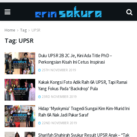
Home
Tag
UPSR
Tag:
UPSR
Dulu UPSR 2B 2C Je, Kini Ada Title PhD –
Perkongsian Kisah Ini Cetus Inspirasi
25TH NOVEMBER 2019
Kakak Kongsi Foto Adik Raih 6A UPSR, Tapi Ramai
Yang Fokus Pada ‘Backdrop’ Pula
23RD NOVEMBER 2019
Hidap ‘Myokymia’ Tragedi Sungai Kim Kim-Murid Ini
Raih 6A Nak Jadi Pakar Saraf
22ND NOVEMBER 2019
Sharifah Shahirah Syukur Result UPSR Anak – “Tak