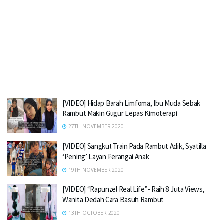
[VIDEO] Hidap Barah Limfoma, Ibu Muda Sebak
Rambut Makin Gugur Lepas Kimoterapi
27TH NOVEMBER 2020
[VIDEO] Sangkut Train Pada Rambut Adik, Syatilla
‘Pening’ Layan Perangai Anak
19TH NOVEMBER 2020
[VIDEO] “Rapunzel Real Life”- Raih 8 Juta Views,
Wanita Dedah Cara Basuh Rambut
13TH OCTOBER 2020