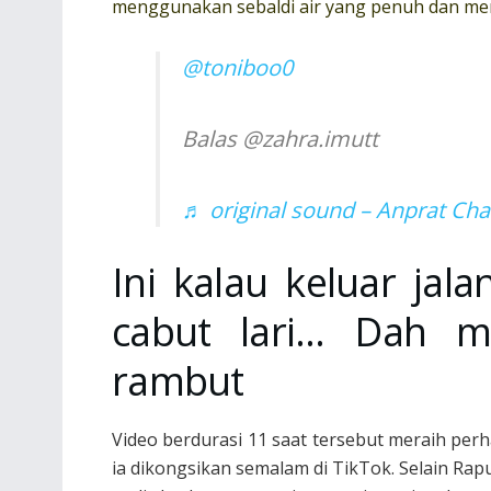
menggunakan sebaldi air yang penuh dan meny
@toniboo0
Balas @zahra.imutt
♬ original sound – Anpra
Ini kalau keluar ja
cabut lari… Dah m
rambut
Video berdurasi 11 saat tersebut meraih per
ia dikongsikan semalam di TikTok. Selain R