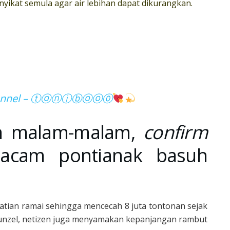
ikat semula agar air lebihan dapat dikurangkan.
t Channel – ⓣⓞⓝⓘⓑⓞⓞ⓪
lan malam-malam,
confirm
acam pontianak basuh
hatian ramai sehingga mencecah 8 juta tontonan sejak
apunzel, netizen juga menyamakan kepanjangan rambut