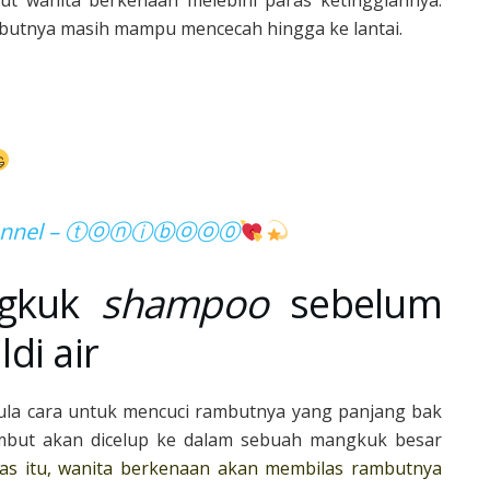
mbutnya masih mampu mencecah hingga ke lantai.
t Channel – ⓣⓞⓝⓘⓑⓞⓞ⓪
ngkuk
shampoo
sebelum
di air
pula cara untuk mencuci rambutnya yang panjang bak
ambut akan dicelup ke dalam sebuah mangkuk besar
as itu, wanita berkenaan akan membilas rambutnya