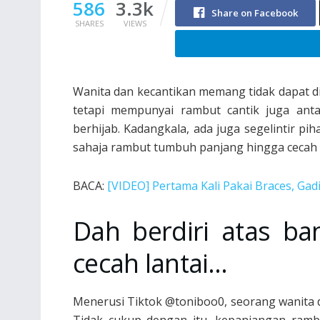
586
3.3k
Share on Facebook
SHARES
VIEWS
Wanita dan kecantikan memang tidak dapat di
tetapi mempunyai rambut cantik juga ant
berhijab. Kadangkala, ada juga segelintir p
sahaja rambut tumbuh panjang hingga cecah l
BACA:
[VIDEO] Pertama Kali Pakai Braces, Ga
Dah berdiri atas b
cecah lantai…
Menerusi Tiktok @toniboo0, seorang wanita 
Tidak cukup dengan itu, kepanjangan rambu