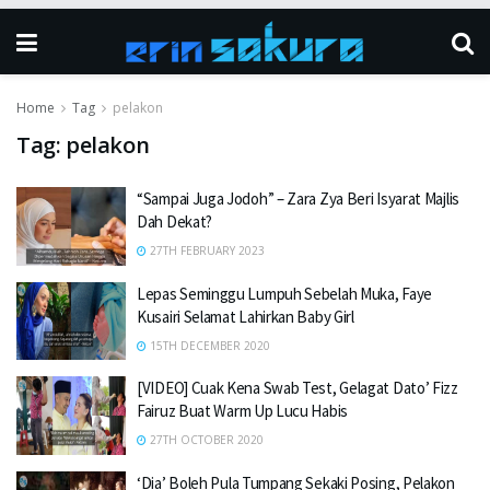
Home
Tag
pelakon
Tag:
pelakon
“Sampai Juga Jodoh” – Zara Zya Beri Isyarat Majlis
Dah Dekat?
27TH FEBRUARY 2023
Lepas Seminggu Lumpuh Sebelah Muka, Faye
Kusairi Selamat Lahirkan Baby Girl
15TH DECEMBER 2020
[VIDEO] Cuak Kena Swab Test, Gelagat Dato’ Fizz
Fairuz Buat Warm Up Lucu Habis
27TH OCTOBER 2020
‘Dia’ Boleh Pula Tumpang Sekaki Posing, Pelakon