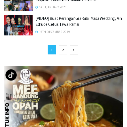
14TH JANUARY 2020
[VIDEO] Buat Perangai ‘Gila-Gila’ Masa Wedding, Ain
Edruce Cetus Tawa Ramai
15TH DECEMBER 2019
1
2