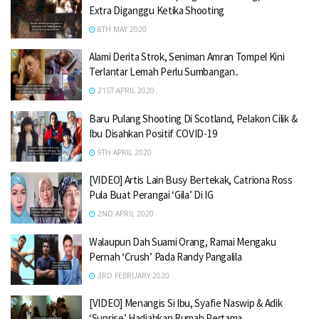
Extra Diganggu Ketika Shooting
8TH MAY 2020
Alami Derita Strok, Seniman Amran Tompel Kini
Terlantar Lemah Perlu Sumbangan..
21ST APRIL 2020
Baru Pulang Shooting Di Scotland, Pelakon Cilik &
Ibu Disahkan Positif COVID-19
9TH APRIL 2020
[VIDEO] Artis Lain Busy Bertekak, Catriona Ross
Pula Buat Perangai ‘Gila’ Di IG
2ND APRIL 2020
Walaupun Dah Suami Orang, Ramai Mengaku
Pernah ‘Crush’ Pada Randy Pangalila
3RD FEBRUARY 2020
[VIDEO] Menangis Si Ibu, Syafie Naswip & Adik
‘Suprise’ Hadiahkan Rumah Pertama