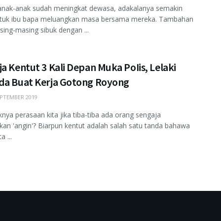
 anak-anak sudah meningkat dewasa, adakalanya semakin
ntuk ibu bapa meluangkan masa bersama mereka. Tambahan
sing-masing sibuk dengan ...
a Kentut 3 Kali Depan Muka PoIis, Lelaki
da Buat Kerja Gotong Royong
PTEMBER 2019
nya perasaan kita jika tiba-tiba ada orang sengaja
an 'angin'? Biarpun kentut adalah salah satu tanda bahawa
a ...