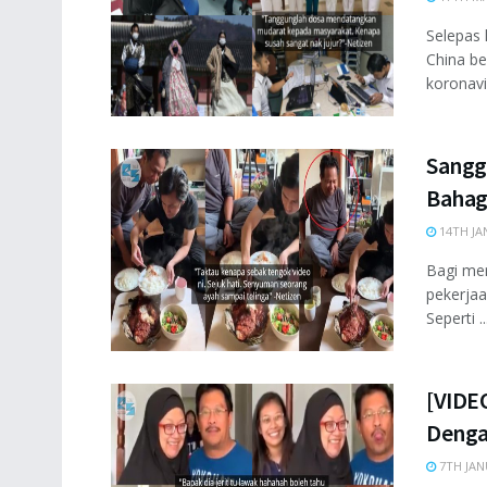
Selepas 
China b
koronavi
Sangg
Bahag
14TH JA
Bagi mer
pekerjaa
Seperti ..
[VIDEO
Denga
7TH JAN