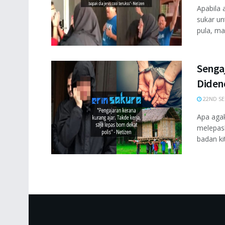
Apabila
sukar u
pula, ma
Sengaj
Diden
22ND SE
Apa agak
melepask
badan kit