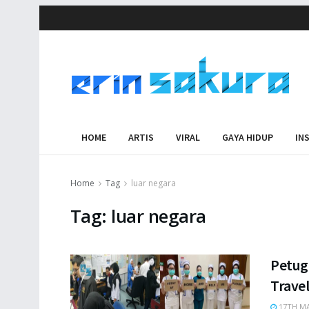
HOME
ARTIS
VIRAL
GAYA HIDUP
IN
Home
Tag
luar negara
Tag:
luar negara
Petug
Trave
17TH MA