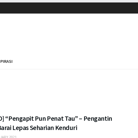
SPIRASI
O] “Pengapit Pun Penat Tau” – Pengantin
arai Lepas Seharian Kenduri
UARY 2021