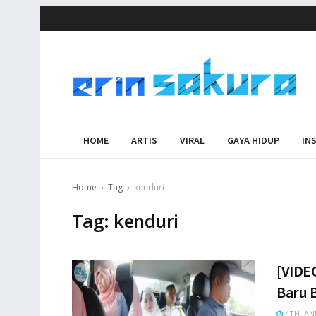
HOME
ARTIS
VIRAL
GAYA HIDUP
IN
Home
Tag
kenduri
Tag:
kenduri
[VIDE
Baru B
4TH JAN