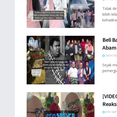
Tidak di
lebih-le
kehadiran
Beli 
Abam ‘
14TH FE
Sejak me
pemergia
[VIDEO
Reaksi
9TH SEP