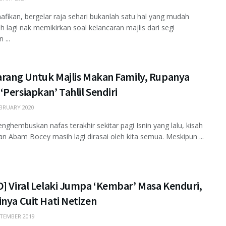
nafikan, bergelar raja sehari bukanlah satu hal yang mudah
bih lagi nak memikirkan soal kelancaran majlis dari segi
 ...
Barang Untuk Majlis Makan Family, Rupanya
Persiapkan’ Tahlil Sendiri
BRUARY 2020
nghembuskan nafas terakhir sekitar pagi Isnin yang lalu, kisah
n Abam Bocey masih lagi dirasai oleh kita semua. Meskipun ...
] Viral Lelaki Jumpa ‘Kembar’ Masa Kenduri,
nya Cuit Hati Netizen
TEMBER 2019