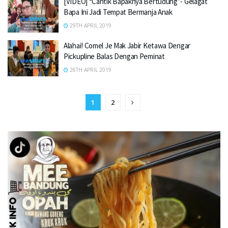
[VIDEO] “Cantik Bapaknya Bertudung”- Gelagat
Bapa Ini Jadi Tempat Bermanja Anak
29TH APRIL 2019
Alahai! Comel Je Mak Jabir Ketawa Dengar
Pickupline Balas Dengan Peminat
26TH APRIL 2019
1
2