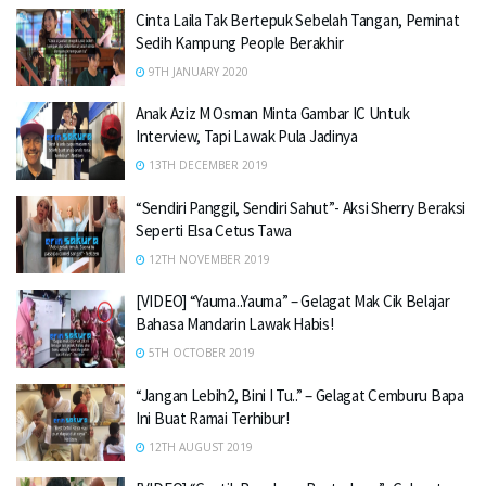
Cinta Laila Tak Bertepuk Sebelah Tangan, Peminat
Sedih Kampung People Berakhir
9TH JANUARY 2020
Anak Aziz M Osman Minta Gambar IC Untuk
Interview, Tapi Lawak Pula Jadinya
13TH DECEMBER 2019
“Sendiri Panggil, Sendiri Sahut”- Aksi Sherry Beraksi
Seperti Elsa Cetus Tawa
12TH NOVEMBER 2019
[VIDEO] “Yauma..Yauma” – Gelagat Mak Cik Belajar
Bahasa Mandarin Lawak Habis!
5TH OCTOBER 2019
“Jangan Lebih2, Bini I Tu..” – Gelagat Cemburu Bapa
Ini Buat Ramai Terhibur!
12TH AUGUST 2019