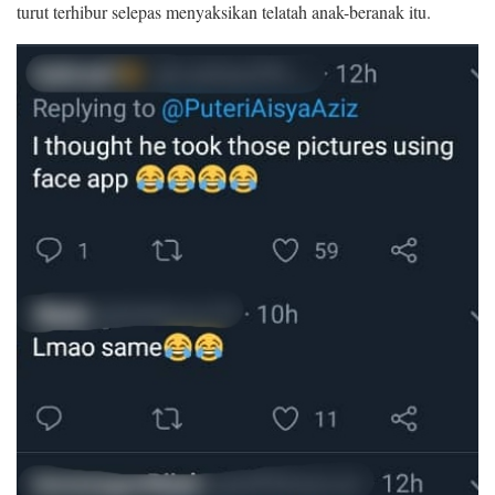
turut terhibur selepas menyaksikan telatah anak-beranak itu.