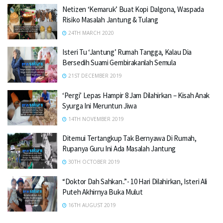
Netizen ‘Kemaruk’ Buat Kopi Dalgona, Waspada
Risiko Masalah Jantung & Tulang
24TH MARCH 2020
Isteri Tu ‘Jantung’ Rumah Tangga, Kalau Dia
Bersedih Suami Gembirakanlah Semula
21ST DECEMBER 2019
‘Pergi’ Lepas Hampir 8 Jam Dilahirkan – Kisah Anak
Syurga Ini Meruntun Jiwa
14TH NOVEMBER 2019
Ditemui Tertangkup Tak Bernyawa Di Rumah,
Rupanya Guru Ini Ada Masalah Jantung
30TH OCTOBER 2019
“Doktor Dah Sahkan..”- 10 Hari Dilahirkan, Isteri Ali
Puteh Akhirnya Buka Mulut
16TH AUGUST 2019