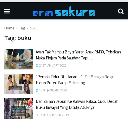
Home
Tag
buku
Tag:
buku
Ayah Tak Mampu Bayar Yuran Anak RM30, Tebalkan
Muka Pinjam Pada Saudara Tapi…
21ST JANUARY 2020
“Pernah Tidur Di Jalanan…”- Tak Sangka Begini
Hidup Puteri Balqis Sekarang
12TH JANUARY 2020
Dari Zaman Jepun Ke Kahwin Paksa, Cucu Dedah
Buku Riwayat Yang Ditulis Atuknya!
14TH OCTOBER 2019