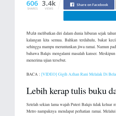
606
3.4k
Share on Facebook
SHARES
VIEWS
Mula
melibatkan diri dalam dunia hiburan sejak tahun 
kalangan kita semua. Bahkan terdahulu, bakat ke
sehingga mampu meruntunkan jiwa ramai. Namun pada s
bahawa Balqis mengalami masalah kanser. Meskipun 
menerima ujian tersebut.
BACA :
[VIDEO] Gigih Azhan Rani Melalak Di Belak
Lebih kerap tulis buku d
Setelah sekian lama wajah Puteri Balqis tidak keluar 
Metro nampaknya mendapat perhatian ramai. Melalui 