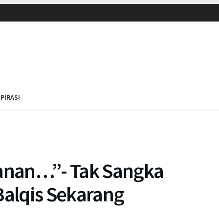
SPIRASI
lanan…”- Tak Sangka
Balqis Sekarang