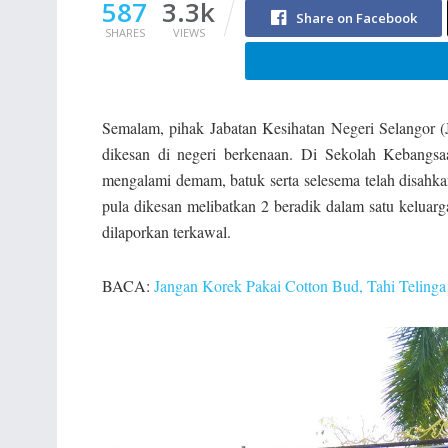
587
3.3k
Share on Facebook
SHARES
VIEWS
Semalam, pihak Jabatan Kesihatan Negeri Selangor
dikesan di negeri berkenaan. Di Sekolah Kebangs
mengalami demam, batuk serta selesema telah disahkan
pula dikesan melibatkan 2 beradik dalam satu keluarg
dilaporkan terkawal.
BACA:
Jangan Korek Pakai Cotton Bud, Tahi Telinga