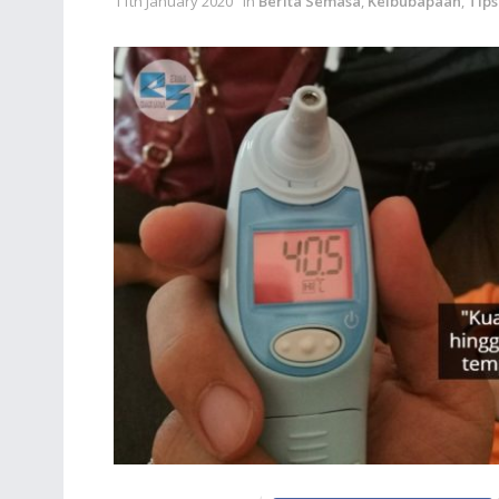
11th January 2020
in
Berita Semasa
,
Keibubapaan
,
Tips