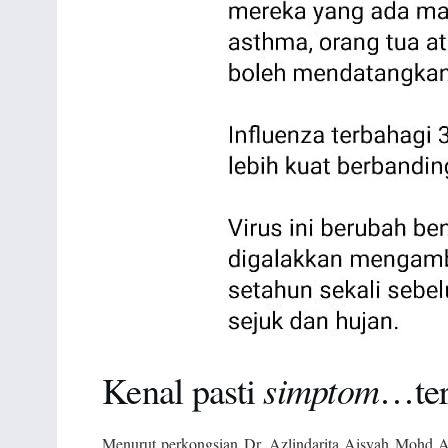
simptom
Kenal pasti
…ter
Menurut perkongsian Dr. Azlindarita Aisyah Mohd A