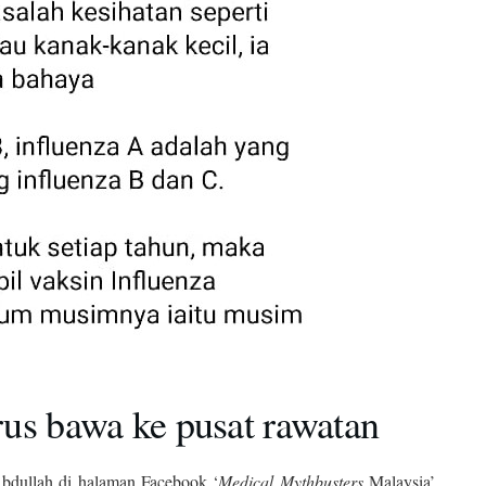
us bawa ke pusat rawatan
bdullah di halaman Facebook ‘
Medical Mythbusters
Malaysia’,