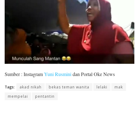
Sumber : Instagram
Yuni Rusmini
dan Portal Oke News
Tags:
akad nikah
bekas teman wanita
lelaki
mak
mempelai
pentantin