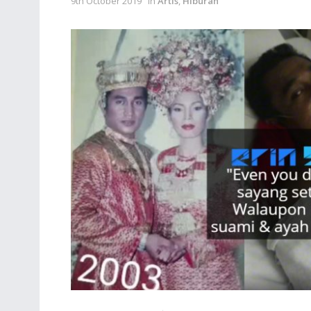
9th October 2019
in
Artis
,
Hiburan