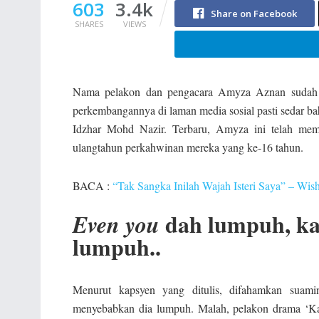
603
3.4k
Share on Facebook
SHARES
VIEWS
Nama pelakon dan pengacara Amyza Aznan sudah l
perkembangannya di laman media sosial pasti sedar bah
Idzhar Mohd Nazir. Terbaru, Amyza ini telah mem
ulangtahun perkahwinan mereka yang ke-16 tahun.
BACA :
“Tak Sangka Inilah Wajah Isteri Saya” – Wis
dah lumpuh, kas
Even
you
lumpuh..
Menurut kapsyen yang ditulis, difahamkan suami
menyebabkan dia lumpuh. Malah, pelakon drama ‘Ka