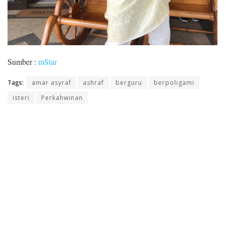
Sumber :
mStar
Tags:
amar asyraf
ashraf
berguru
berpoligami
isteri
Perkahwinan