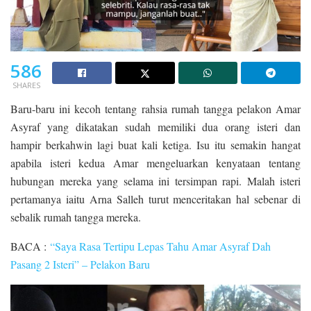
586
SHARES
Baru-baru ini kecoh tentang rahsia rumah tangga pelakon Amar
Asyraf yang dikatakan sudah memiliki dua orang isteri dan
hampir berkahwin lagi buat kali ketiga. Isu itu semakin hangat
apabila isteri kedua Amar mengeluarkan kenyataan tentang
hubungan mereka yang selama ini tersimpan rapi. Malah isteri
pertamanya iaitu Arna Salleh turut menceritakan hal sebenar di
sebalik rumah tangga mereka.
BACA :
“Saya Rasa Tertipu Lepas Tahu Amar Asyraf Dah
Pasang 2 Isteri” – Pelakon Baru