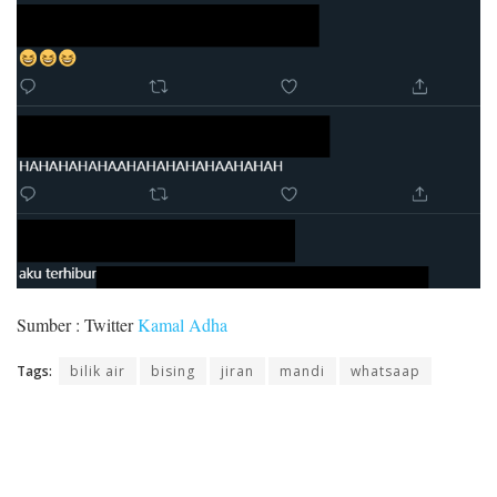
Sumber : Twitter
Kamal Adha
Tags:
bilik air
bising
jiran
mandi
whatsaap