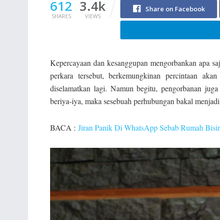
612
3.4k
Share on Facebook
SHARES
VIEWS
Kepercayaan dan kesanggupan mengorbankan apa saj
perkara tersebut, berkemungkinan percintaan akan
diselamatkan lagi. Namun begitu, pengorbanan juga 
beriya-iya, maka sesebuah perhubungan bakal menjadi
BACA :
Jiran Panik Di WhatsApp Sebab Rumah Bisin